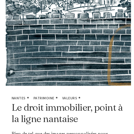
NANTES
PATRIMOINE
VALEURS
Le droit immobilier, point à
la ligne nantaise
Rien de tel que des images personnalisées pour