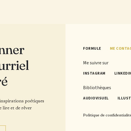
nner
FORMULE
ME CONTA
urriel
Me suivre sur
INSTAGRAM
LINKEDI
ré
Bibliothèques
AUDIOVISUEL
ILLUS
'inspirations poétiques
e lire et de rêver
Politique de confidentialit