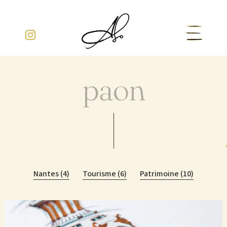
Aller
au
contenu
paon
Nantes (4)
Tourisme (6)
Patrimoine (10)