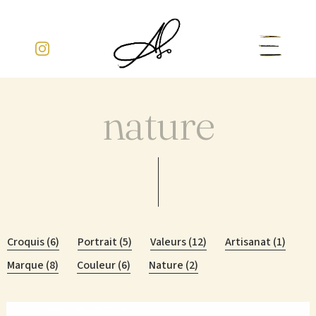
Aller
au
contenu
nature
Croquis (6)
Portrait (5)
Valeurs (12)
Artisanat (1)
Marque (8)
Couleur (6)
Nature (2)