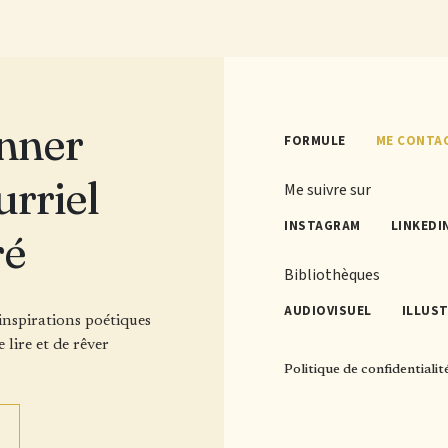
nner
FORMULE
ME CONTA
urriel
Me suivre sur
INSTAGRAM
LINKEDI
ré
Bibliothèques
AUDIOVISUEL
ILLUS
'inspirations poétiques
e lire et de rêver
Politique de confidentialit