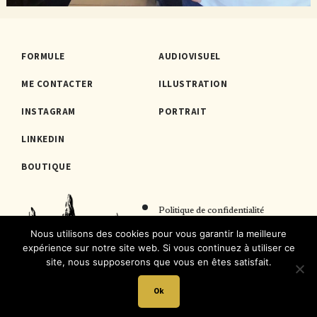
FORMULE
AUDIOVISUEL
ME CONTACTER
ILLUSTRATION
INSTAGRAM
PORTRAIT
LINKEDIN
BOUTIQUE
Politique de confidentialité
Nous utilisons des cookies pour vous garantir la meilleure
Mentions légales
expérience sur notre site web. Si vous continuez à utiliser ce
site, nous supposerons que vous en êtes satisfait.
Ok